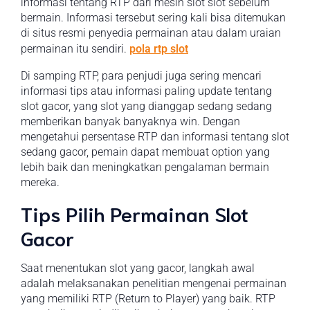
informasi tentang RTP dari mesin slot slot sebelum
bermain. Informasi tersebut sering kali bisa ditemukan
di situs resmi penyedia permainan atau dalam uraian
permainan itu sendiri.
pola rtp slot
Di samping RTP, para penjudi juga sering mencari
informasi tips atau informasi paling update tentang
slot gacor, yang slot yang dianggap sedang sedang
memberikan banyak banyaknya win. Dengan
mengetahui persentase RTP dan informasi tentang slot
sedang gacor, pemain dapat membuat option yang
lebih baik dan meningkatkan pengalaman bermain
mereka.
Tips Pilih Permainan Slot
Gacor
Saat menentukan slot yang gacor, langkah awal
adalah melaksanakan penelitian mengenai permainan
yang memiliki RTP (Return to Player) yang baik. RTP