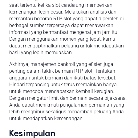
saat tertentu ketika slot cenderung memberikan
kemenangan lebih besar. Melakukan analisis dan
memantau bocoran RTP slot yang dapat diperoleh di
berbagai sumber terpercaya dapat menawarkan
informasi yang bermanfaat mengenai jam-jam itu.
Dengan menggunakan momen yang tepat, kamu
dapat mengoptimalkan peluang untuk mendapatkan
hasil yang lebih memuaskan.
Akhirnya, manajemen bankroll yang efisien juga
penting dalam taktik bermain RTP slot. Tentukan
anggaran untuk bermain dan ikuti batas tersebut.
Hindari terpancing untuk terus memainkan hanya
untuk mencoba mendapatkan kembali kerugian.
Dengan mengatur limit dan bermain secara bijaksana,
Anda dapat menikmati pengalaman permainan yang
lebih menghibur sekaligus menambah peluang Anda
untuk mendapatkan kemenangan.
Kesimpulan