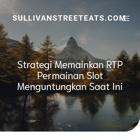
Skip
to
content
SULLIVANSTREETEATS.COM
Strategi Memainkan RTP
Permainan Slot
Menguntungkan Saat Ini