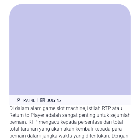
|
RAF4L
JULY 15
Di dalam alam game slot machine, istilah RTP atau
Return to Player adalah sangat penting untuk sejumlah
pemain. RTP mengacu kepada persentase dari total
total taruhan yang akan akan kembali kepada para
pemain dalam jangka waktu yang ditentukan. Dengan