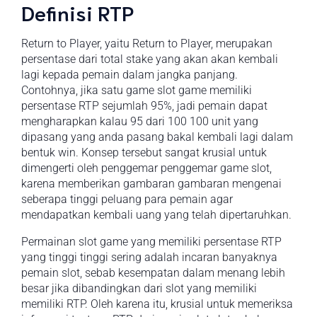
Definisi RTP
Return to Player, yaitu Return to Player, merupakan
persentase dari total stake yang akan akan kembali
lagi kepada pemain dalam jangka panjang.
Contohnya, jika satu game slot game memiliki
persentase RTP sejumlah 95%, jadi pemain dapat
mengharapkan kalau 95 dari 100 100 unit yang
dipasang yang anda pasang bakal kembali lagi dalam
bentuk win. Konsep tersebut sangat krusial untuk
dimengerti oleh penggemar penggemar game slot,
karena memberikan gambaran gambaran mengenai
seberapa tinggi peluang para pemain agar
mendapatkan kembali uang yang telah dipertaruhkan.
Permainan slot game yang memiliki persentase RTP
yang tinggi tinggi sering adalah incaran banyaknya
pemain slot, sebab kesempatan dalam menang lebih
besar jika dibandingkan dari slot yang memiliki
memiliki RTP. Oleh karena itu, krusial untuk memeriksa