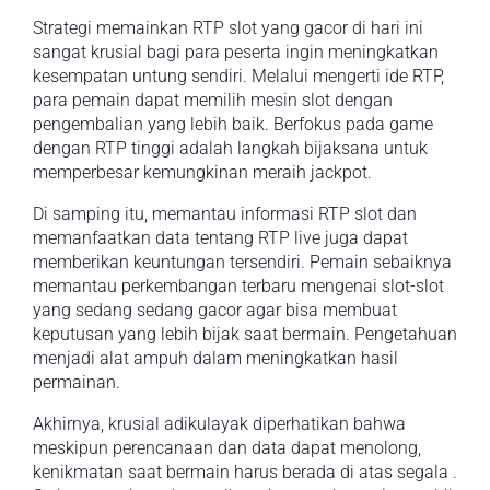
Strategi memainkan RTP slot yang gacor di hari ini
sangat krusial bagi para peserta ingin meningkatkan
kesempatan untung sendiri. Melalui mengerti ide RTP,
para pemain dapat memilih mesin slot dengan
pengembalian yang lebih baik. Berfokus pada game
dengan RTP tinggi adalah langkah bijaksana untuk
memperbesar kemungkinan meraih jackpot.
Di samping itu, memantau informasi RTP slot dan
memanfaatkan data tentang RTP live juga dapat
memberikan keuntungan tersendiri. Pemain sebaiknya
memantau perkembangan terbaru mengenai slot-slot
yang sedang sedang gacor agar bisa membuat
keputusan yang lebih bijak saat bermain. Pengetahuan
menjadi alat ampuh dalam meningkatkan hasil
permainan.
Akhirnya, krusial adikulayak diperhatikan bahwa
meskipun perencanaan dan data dapat menolong,
kenikmatan saat bermain harus berada di atas segala .