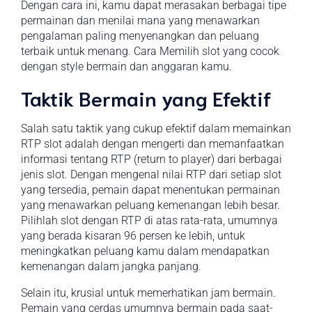
Dengan cara ini, kamu dapat merasakan berbagai tipe
permainan dan menilai mana yang menawarkan
pengalaman paling menyenangkan dan peluang
terbaik untuk menang. Cara Memilih slot yang cocok
dengan style bermain dan anggaran kamu.
Taktik Bermain yang Efektif
Salah satu taktik yang cukup efektif dalam memainkan
RTP slot adalah dengan mengerti dan memanfaatkan
informasi tentang RTP (return to player) dari berbagai
jenis slot. Dengan mengenal nilai RTP dari setiap slot
yang tersedia, pemain dapat menentukan permainan
yang menawarkan peluang kemenangan lebih besar.
Pilihlah slot dengan RTP di atas rata-rata, umumnya
yang berada kisaran 96 persen ke lebih, untuk
meningkatkan peluang kamu dalam mendapatkan
kemenangan dalam jangka panjang.
Selain itu, krusial untuk memerhatikan jam bermain.
Pemain yang cerdas umumnya bermain pada saat-