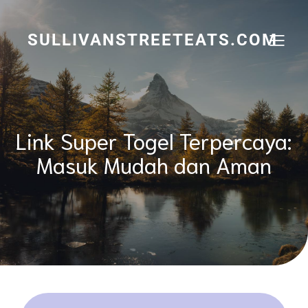
Skip
to
content
SULLIVANSTREETEATS.COM
Link Super Togel Terpercaya:
Masuk Mudah dan Aman