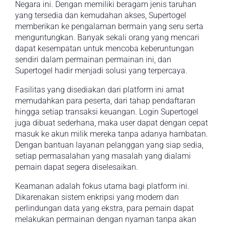
Negara ini. Dengan memiliki beragam jenis taruhan
yang tersedia dan kemudahan akses, Supertogel
memberikan ke pengalaman bermain yang seru serta
menguntungkan. Banyak sekali orang yang mencari
dapat kesempatan untuk mencoba keberuntungan
sendiri dalam permainan permainan ini, dan
Supertogel hadir menjadi solusi yang terpercaya.
Fasilitas yang disediakan dari platform ini amat
memudahkan para peserta, dari tahap pendaftaran
hingga setiap transaksi keuangan. Login Supertogel
juga dibuat sederhana, maka user dapat dengan cepat
masuk ke akun milik mereka tanpa adanya hambatan.
Dengan bantuan layanan pelanggan yang siap sedia,
setiap permasalahan yang masalah yang dialami
pemain dapat segera diselesaikan.
Keamanan adalah fokus utama bagi platform ini.
Dikarenakan sistem enkripsi yang modern dan
perlindungan data yang ekstra, para pemain dapat
melakukan permainan dengan nyaman tanpa akan