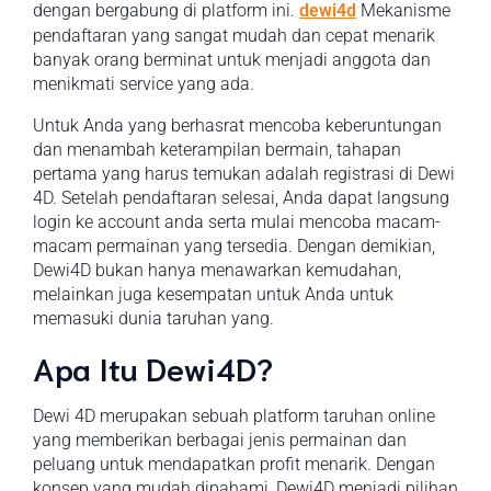
dengan bergabung di platform ini.
dewi4d
Mekanisme
pendaftaran yang sangat mudah dan cepat menarik
banyak orang berminat untuk menjadi anggota dan
menikmati service yang ada.
Untuk Anda yang berhasrat mencoba keberuntungan
dan menambah keterampilan bermain, tahapan
pertama yang harus temukan adalah registrasi di Dewi
4D. Setelah pendaftaran selesai, Anda dapat langsung
login ke account anda serta mulai mencoba macam-
macam permainan yang tersedia. Dengan demikian,
Dewi4D bukan hanya menawarkan kemudahan,
melainkan juga kesempatan untuk Anda untuk
memasuki dunia taruhan yang.
Apa Itu Dewi4D?
Dewi 4D merupakan sebuah platform taruhan online
yang memberikan berbagai jenis permainan dan
peluang untuk mendapatkan profit menarik. Dengan
konsep yang mudah dipahami, Dewi4D menjadi pilihan