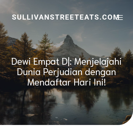
Skip
to
content
SULLIVANSTREETEATS.COM
Dewi Empat D|: Menjelajahi
Dunia Perjudian dengan
Mendaftar Hari Ini!