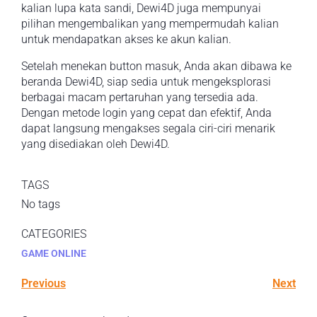
kalian lupa kata sandi, Dewi4D juga mempunyai
pilihan mengembalikan yang mempermudah kalian
untuk mendapatkan akses ke akun kalian.
Setelah menekan button masuk, Anda akan dibawa ke
beranda Dewi4D, siap sedia untuk mengeksplorasi
berbagai macam pertaruhan yang tersedia ada.
Dengan metode login yang cepat dan efektif, Anda
dapat langsung mengakses segala ciri-ciri menarik
yang disediakan oleh Dewi4D.
TAGS
No tags
CATEGORIES
GAME ONLINE
Previous
Next