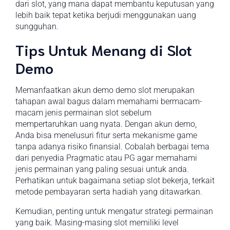
dari slot, yang mana dapat membantu keputusan yang
lebih baik tepat ketika berjudi menggunakan uang
sungguhan.
Tips Untuk Menang di Slot
Demo
Memanfaatkan akun demo demo slot merupakan
tahapan awal bagus dalam memahami bermacam-
macam jenis permainan slot sebelum
mempertaruhkan uang nyata. Dengan akun demo,
Anda bisa menelusuri fitur serta mekanisme game
tanpa adanya risiko finansial. Cobalah berbagai tema
dari penyedia Pragmatic atau PG agar memahami
jenis permainan yang paling sesuai untuk anda.
Perhatikan untuk bagaimana setiap slot bekerja, terkait
metode pembayaran serta hadiah yang ditawarkan.
Kemudian, penting untuk mengatur strategi permainan
yang baik. Masing-masing slot memiliki level