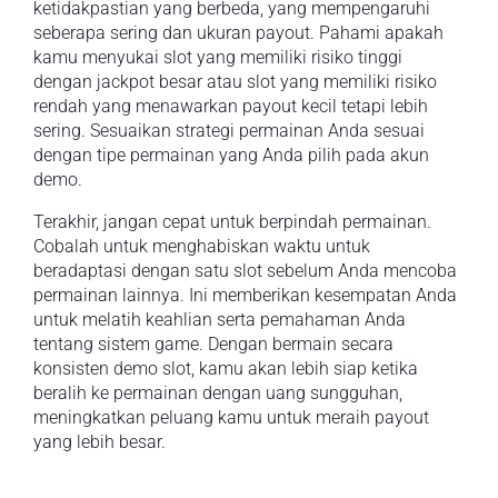
ketidakpastian yang berbeda, yang mempengaruhi
seberapa sering dan ukuran payout. Pahami apakah
kamu menyukai slot yang memiliki risiko tinggi
dengan jackpot besar atau slot yang memiliki risiko
rendah yang menawarkan payout kecil tetapi lebih
sering. Sesuaikan strategi permainan Anda sesuai
dengan tipe permainan yang Anda pilih pada akun
demo.
Terakhir, jangan cepat untuk berpindah permainan.
Cobalah untuk menghabiskan waktu untuk
beradaptasi dengan satu slot sebelum Anda mencoba
permainan lainnya. Ini memberikan kesempatan Anda
untuk melatih keahlian serta pemahaman Anda
tentang sistem game. Dengan bermain secara
konsisten demo slot, kamu akan lebih siap ketika
beralih ke permainan dengan uang sungguhan,
meningkatkan peluang kamu untuk meraih payout
yang lebih besar.