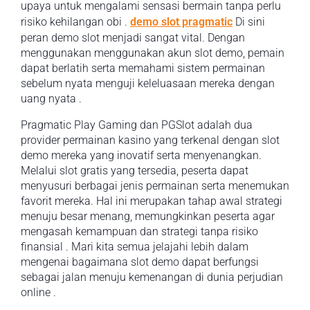
upaya untuk mengalami sensasi bermain tanpa perlu
risiko kehilangan obi .
demo slot pragmatic
Di sini
peran demo slot menjadi sangat vital. Dengan
menggunakan menggunakan akun slot demo, pemain
dapat berlatih serta memahami sistem permainan
sebelum nyata menguji keleluasaan mereka dengan
uang nyata .
Pragmatic Play Gaming dan PGSlot adalah dua
provider permainan kasino yang terkenal dengan slot
demo mereka yang inovatif serta menyenangkan.
Melalui slot gratis yang tersedia, peserta dapat
menyusuri berbagai jenis permainan serta menemukan
favorit mereka. Hal ini merupakan tahap awal strategi
menuju besar menang, memungkinkan peserta agar
mengasah kemampuan dan strategi tanpa risiko
finansial . Mari kita semua jelajahi lebih dalam
mengenai bagaimana slot demo dapat berfungsi
sebagai jalan menuju kemenangan di dunia perjudian
online .