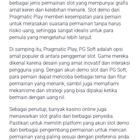
berbagai jenis permainan slot yang mempunyai grafis
amat keren dan kelebihan menarik. Slot demo dari
Pragmatic Play memberi kesempatan para pemain
untuk merasakan suasana permainan tanpa harus
risiko uang, sehingga sangat idealis untuk para
pemula yang mengetahui lebih lanjut.
Di samping itu, Pragmatic Play, PG Soft adalah opsi
amat populer di antara penggemar slot. Game mereka
dikenal karena desain yang amat inovatif dan interaksi
pengguna yang. Dengan akun demo slot dari PG Soft,
para pemain dapat mencoba berbagai tema dan fitur
permainan yang menarik, sambil juga memahami
mekanisme dan strategi yang bisa dipakai ketika
bermain dengan uang riil.
Sebagai penutup, banyak kasino online juga
menawarkan slot gratis dari berbagai penyedia.
Pastikan untuk memilih platform yang akun slot demo
dari berbagai pengembang permainan untuk mencari
permainan yang paling sesuai dengan preferensi anda.