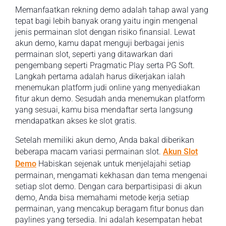
Memanfaatkan rekning demo adalah tahap awal yang
tepat bagi lebih banyak orang yaitu ingin mengenal
jenis permainan slot dengan risiko finansial. Lewat
akun demo, kamu dapat menguji berbagai jenis
permainan slot, seperti yang ditawarkan dari
pengembang seperti Pragmatic Play serta PG Soft.
Langkah pertama adalah harus dikerjakan ialah
menemukan platform judi online yang menyediakan
fitur akun demo. Sesudah anda menemukan platform
yang sesuai, kamu bisa mendaftar serta langsung
mendapatkan akses ke slot gratis.
Setelah memiliki akun demo, Anda bakal diberikan
beberapa macam variasi permainan slot.
Akun Slot
Demo
Habiskan sejenak untuk menjelajahi setiap
permainan, mengamati kekhasan dan tema mengenai
setiap slot demo. Dengan cara berpartisipasi di akun
demo, Anda bisa memahami metode kerja setiap
permainan, yang mencakup beragam fitur bonus dan
paylines yang tersedia. Ini adalah kesempatan hebat