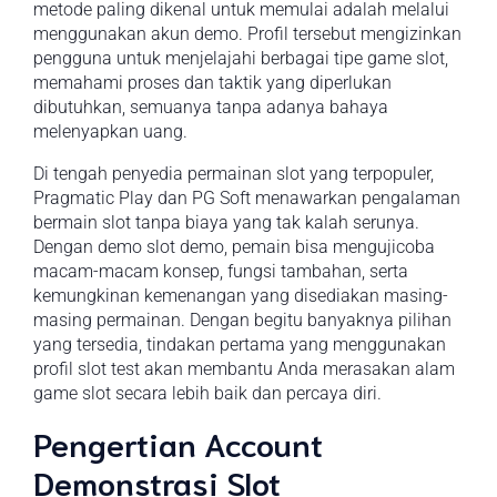
metode paling dikenal untuk memulai adalah melalui
menggunakan akun demo. Profil tersebut mengizinkan
pengguna untuk menjelajahi berbagai tipe game slot,
memahami proses dan taktik yang diperlukan
dibutuhkan, semuanya tanpa adanya bahaya
melenyapkan uang.
Di tengah penyedia permainan slot yang terpopuler,
Pragmatic Play dan PG Soft menawarkan pengalaman
bermain slot tanpa biaya yang tak kalah serunya.
Dengan demo slot demo, pemain bisa mengujicoba
macam-macam konsep, fungsi tambahan, serta
kemungkinan kemenangan yang disediakan masing-
masing permainan. Dengan begitu banyaknya pilihan
yang tersedia, tindakan pertama yang menggunakan
profil slot test akan membantu Anda merasakan alam
game slot secara lebih baik dan percaya diri.
Pengertian Account
Demonstrasi Slot