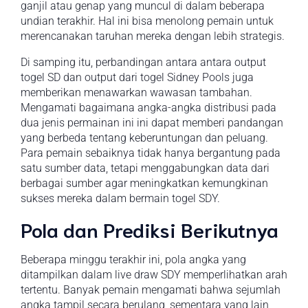
ganjil atau genap yang muncul di dalam beberapa
undian terakhir. Hal ini bisa menolong pemain untuk
merencanakan taruhan mereka dengan lebih strategis.
Di samping itu, perbandingan antara antara output
togel SD dan output dari togel Sidney Pools juga
memberikan menawarkan wawasan tambahan.
Mengamati bagaimana angka-angka distribusi pada
dua jenis permainan ini ini dapat memberi pandangan
yang berbeda tentang keberuntungan dan peluang.
Para pemain sebaiknya tidak hanya bergantung pada
satu sumber data, tetapi menggabungkan data dari
berbagai sumber agar meningkatkan kemungkinan
sukses mereka dalam bermain togel SDY.
Pola dan Prediksi Berikutnya
Beberapa minggu terakhir ini, pola angka yang
ditampilkan dalam live draw SDY memperlihatkan arah
tertentu. Banyak pemain mengamati bahwa sejumlah
angka tampil secara berulang, sementara yang lain