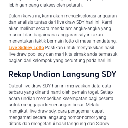
lebih gampang diakses oleh petaruh.
Dalam karya ini, kami akan mengeksplorasi anggaran
dan analisis tuntas dari live draw SDY hari ini. Kami
akan melihat secara mendalam angka-angka yang
muncul dan bagaimana anggaran sdy ini akan
menentukan taktik bermain lotto di masa mendatang.
Live Sidney Lotto
Pastikan untuk menyaksikan hasil
live draw pool sdy dan mari kita simak anda termasuk
bagian dari kelompok yang beruntung pada hari ini.
Rekap Undian Langsung SDY
Output live draw SDY hari ini menyajikan data-data
terbaru yang dinanti-nanti oleh pemain togel. Setiap
acara undian memberikan kesempatan bagi peserta
untuk menggapai kemenangan besar. Melalui
mengikuti live draw sdy, para penggemar dapat
mengamati secara langsung nomor-nomor yang
ditarik dan mengetahui hasil langsung dari Sidney