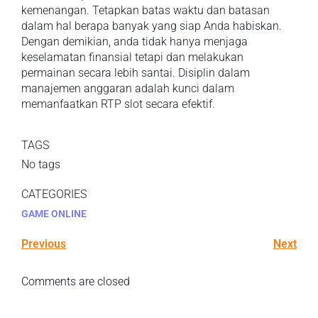
kemenangan. Tetapkan batas waktu dan batasan
dalam hal berapa banyak yang siap Anda habiskan.
Dengan demikian, anda tidak hanya menjaga
keselamatan finansial tetapi dan melakukan
permainan secara lebih santai. Disiplin dalam
manajemen anggaran adalah kunci dalam
memanfaatkan RTP slot secara efektif.
TAGS
No tags
CATEGORIES
GAME ONLINE
Previous
Next
Comments are closed