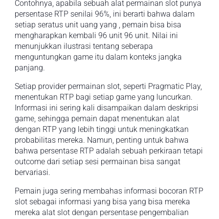
Contohnya, apabila sebuah alat permainan slot punya
persentase RTP senilai 96%, ini berarti bahwa dalam
setiap seratus unit uang yang , pemain bisa bisa
mengharapkan kembali 96 unit 96 unit. Nilai ini
menunjukkan ilustrasi tentang seberapa
menguntungkan game itu dalam konteks jangka
panjang.
Setiap provider permainan slot, seperti Pragmatic Play,
menentukan RTP bagi setiap game yang luncurkan.
Informasi ini sering kali disampaikan dalam deskripsi
game, sehingga pemain dapat menentukan alat
dengan RTP yang lebih tinggi untuk meningkatkan
probabilitas mereka. Namun, penting untuk bahwa
bahwa persentase RTP adalah sebuah perkiraan tetapi
outcome dari setiap sesi permainan bisa sangat
bervariasi.
Pemain juga sering membahas informasi bocoran RTP
slot sebagai informasi yang bisa yang bisa mereka
mereka alat slot dengan persentase pengembalian