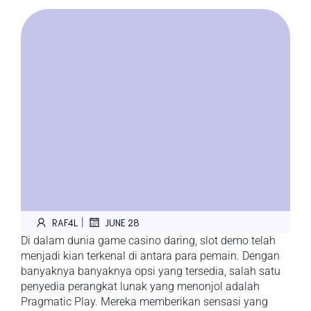
|
RAF4L
JUNE 28
Di dalam dunia game casino daring, slot demo telah
menjadi kian terkenal di antara para pemain. Dengan
banyaknya banyaknya opsi yang tersedia, salah satu
penyedia perangkat lunak yang menonjol adalah
Pragmatic Play. Mereka memberikan sensasi yang