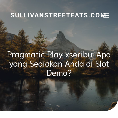
Skip
to
content
SULLIVANSTREETEATS.COM
Pragmatic Play xseribu: Apa
yang Sediakan Anda di Slot
Demo?