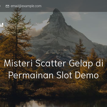
0
email@example.com
OM
Misteri Scatter Gelap di
Permainan Slot Demo