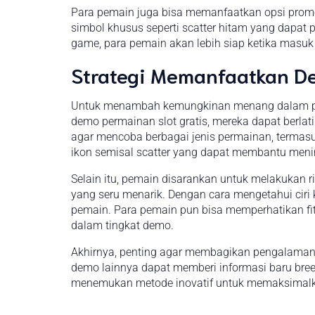
Para pemain juga bisa memanfaatkan opsi promos
simbol khusus seperti scatter hitam yang dap
game, para pemain akan lebih siap ketika masu
Strategi Memanfaatkan De
Untuk menambah kemungkinan menang dalam perm
demo permainan slot gratis, mereka dapat berl
agar mencoba berbagai jenis permainan, termasu
ikon semisal scatter yang dapat membantu menin
Selain itu, pemain disarankan untuk melakukan r
yang seru menarik. Dengan cara mengetahui cir
pemain. Para pemain pun bisa memperhatikan fitu
dalam tingkat demo.
Akhirnya, penting agar membagikan pengalaman 
demo lainnya dapat memberi informasi baru breed
menemukan metode inovatif untuk memaksimalkan