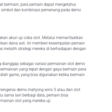
aat bermain, para pemain dapat mengetahui
ja simbol dan kombinasi pemenang pada demo
kan akun uji coba slot. Melalui memanfaatkan
ikan dana asli. Ini memberi kesempatan pemain
us melatih strategi mereka di berhadapan dengan
ng dianggap sebagai variasi permainan slot demo
 permainan yang tepat dengan gaya bermain para
hadiah game, yang bisa digunakan ketika bermain
mengenai demo mahjong wins 3 atau dan slot
tu sama lain berbagi data, pemain bisa
ainan slot yang mereka uji.