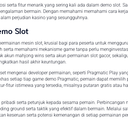
i serta fitur menarik yang sering kali ada dalam demo slot. S
at pengalaman bermain. Dengan memahami memahami cara ker
k alam perjudian kasino yang sesungguhnya.
mo Slot
ainan mesin slot, krusial bagi para peserta untuk mengguna
atih serta memahami mekanisme game tanpa perlu menginvestas
k akun mahjong wins serta akun permainan slot gacor, sekalig
gkatkan hasil akhir keuntungan.
iset mengenai developer permainan, seperti Pragmatic Play ya
i khas setiap tiap game demo Pragmatic, pemain dapat memilih
r-fitur istimewa yang tersedia, misalnya putaran gratis atau 
pribadi serta petunjuk kepada sesama pemain. Perbincangan 
ing ground serta taktik yang efektif dalam bermain. Melalui sa
 keseruan serta potensi kemenangan di setiap permainan perm