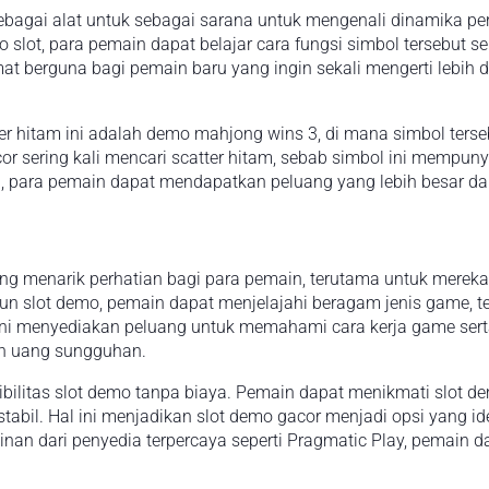
si sebagai alat untuk sebagai sarana untuk mengenali dinamika
ot, para pemain dapat belajar cara fungsi simbol tersebut se
berguna bagi pemain baru yang ingin sekali mengerti lebih dal
er hitam ini adalah demo mahjong wins 3, di mana simbol ters
r sering kali mencari scatter hitam, sebab simbol ini mempuny
ara pemain dapat mendapatkan peluang yang lebih besar da
g menarik perhatian bagi para pemain, terutama untuk merek
kun slot demo, pemain dapat menjelajahi beragam jenis game, 
Ini menyediakan peluang untuk memahami cara kerja game serta 
an uang sungguhan.
sibilitas slot demo tanpa biaya. Pemain dapat menikmati slot 
bil. Hal ini menjadikan slot demo gacor menjadi opsi yang ide
inan dari penyedia terpercaya seperti Pragmatic Play, pemain