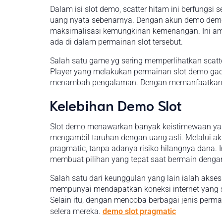
Dalam isi slot demo, scatter hitam ini berfung
uang nyata sebenarnya. Dengan akun demo demo sl
maksimalisasi kemungkinan kemenangan. Ini amat 
ada di dalam permainan slot tersebut.
Salah satu game yg sering memperlihatkan scatt
Player yang melakukan permainan slot demo gaco
menambah pengalaman. Dengan memanfaatkan, p
Kelebihan Demo Slot
Slot demo menawarkan banyak keistimewaan yan
mengambil taruhan dengan uang asli. Melalui a
pragmatic, tanpa adanya risiko hilangnya dana. 
membuat pilihan yang tepat saat bermain deng
Salah satu dari keunggulan yang lain ialah akse
mempunyai mendapatkan koneksi internet yang sta
Selain itu, dengan mencoba berbagai jenis perma
selera mereka.
demo slot pragmatic