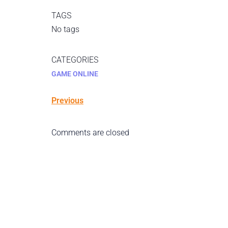
TAGS
No tags
CATEGORIES
GAME ONLINE
Previous
Comments are closed