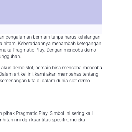
akan pengalaman bermain tanpa harus kehilangan
rwarna hitam. Keberadaannya menambah ketegangan
rkemuka Pragmatic Play. Dengan mencoba demo
sungguhan.
t akun demo slot, pemain bisa mencoba mencoba
Dalam artikel ini, kami akan membahas tentang
g kemenangan kita di dalam dunia slot demo
pihak Pragmatic Play. Simbol ini sering kali
itam ini dgn kuantitas spesifik, mereka