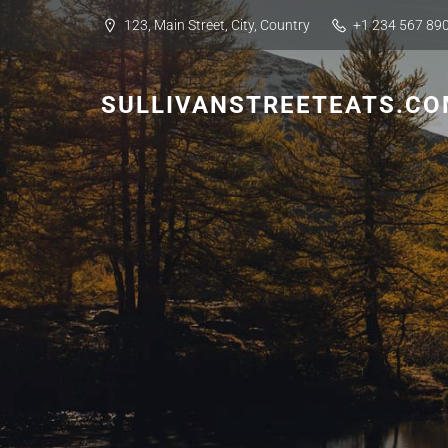
Skip
123, Main Street, City, Country
+1 234 567 89
to
content
SULLIVANSTREETEATS.C