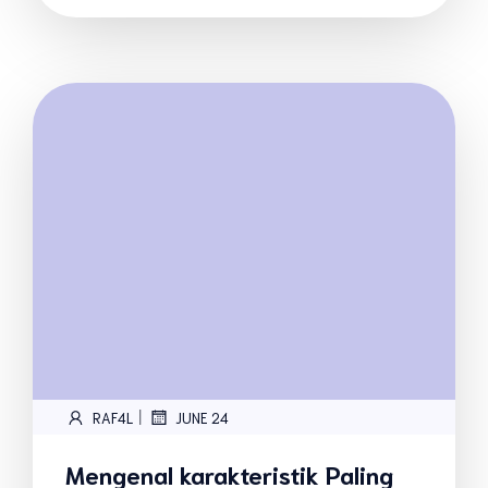
|
RAF4L
JUNE 24
Mengenal karakteristik Paling