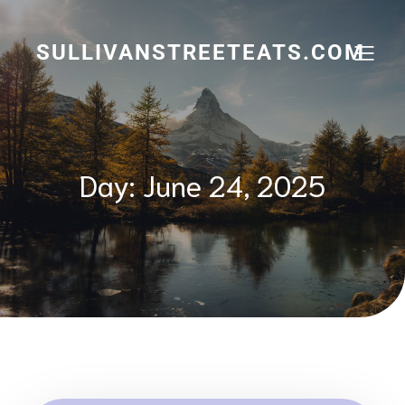
Skip
to
content
SULLIVANSTREETEATS.COM
Day:
June 24, 2025