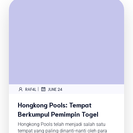
|
RAF4L
JUNE 24
Hongkong Pools: Tempat
Berkumpul Pemimpin Togel
Hongkong Pools telah menjadi salah satu
tempat yang paling dinanti-nanti oleh para