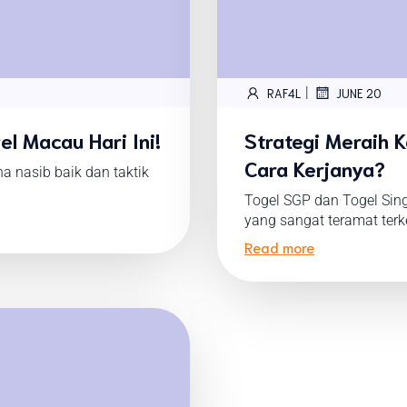
|
RAF4L
JUNE 20
el Macau Hari Ini!
Strategi Meraih 
Cara Kerjanya?
a nasib baik dan taktik
Togel SGP dan Togel Sin
yang sangat teramat terke
Read more