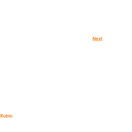
Next
d
Kubio