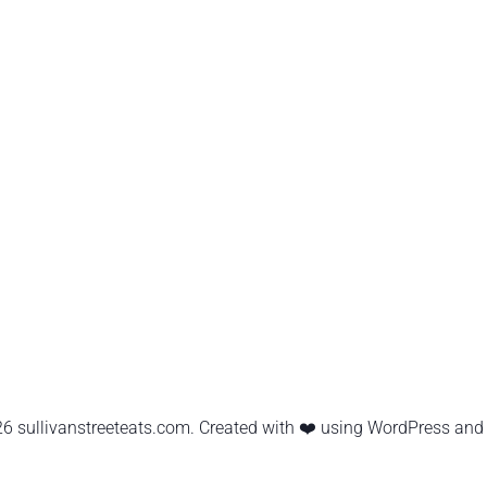
6 sullivanstreeteats.com. Created with ❤️ using WordPress an