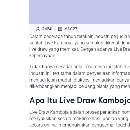
|
RAF4L
MAY 27
Dalam beberapa tahun terakhir, industri perjudia
adalah Live Kamboja, yang semakin dikenal deng
live draw yang memikat. Dengan adanya Live Dr
kepercayaan.
Tidak hanya sekadar hobi, fenomena ini telah 
industri ini, terutama dalam penyediaan informa
menjadi lebih mudah diakses, menjadikan banyak
dikembangkan menjadi peluang bisnis yang mengun
Apa Itu Live Draw Kamboj
Live Draw Kamboja adalah proses penarikan nom
menyaksikan secara real-time hasil undian yang 
secara online, memungkinkan penggemar togel d