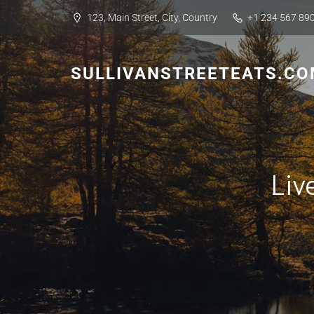
Skip
123, Main Street, City, Country
+1 234 567 89
to
content
SULLIVANSTREETEATS.C
Liv