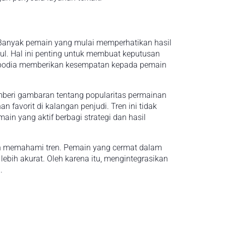
. Banyak pemain yang mulai memperhatikan hasil
ul. Hal ini penting untuk membuat keputusan
Cambodia memberikan kesempatan kepada pemain
emberi gambaran tentang popularitas permainan
 favorit di kalangan penjudi. Tren ini tidak
main yang aktif berbagi strategi dan hasil
n memahami tren. Pemain yang cermat dalam
bih akurat. Oleh karena itu, mengintegrasikan
.