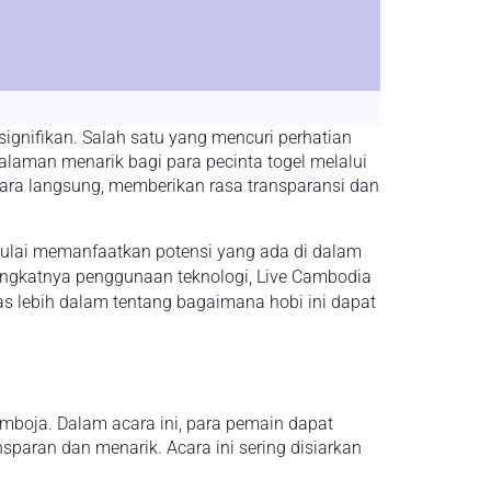
signifikan. Salah satu yang mencuri perhatian
laman menarik bagi para pecinta togel melalui
ara langsung, memberikan rasa transparansi dan
mulai memanfaatkan potensi yang ada di dalam
gkatnya penggunaan teknologi, Live Cambodia
as lebih dalam tentang bagaimana hobi ini dapat
boja. Dalam acara ini, para pemain dapat
paran dan menarik. Acara ini sering disiarkan