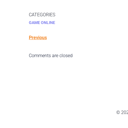
CATEGORIES
GAME ONLINE
Previous
Comments are closed
© 202